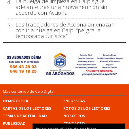
La huelga de limpieza en Calp sigue
4
adelante tras una nueva reunión sin
acuerdo con Acciona
Los trabajadores de Acciona amenazan
5
con ir a huelga en Calp: “peligra la
temporada turística”
Mas contenido de Calp Digital:
HEMEROTECA
ENCUESTAS
CARTAS DE LOS LECTORES
FOTOS DE LOS LECTORES
TEMAS DE ACTUALIDAD
NOSOTROS
PUBLICIDAD
CONTACTO