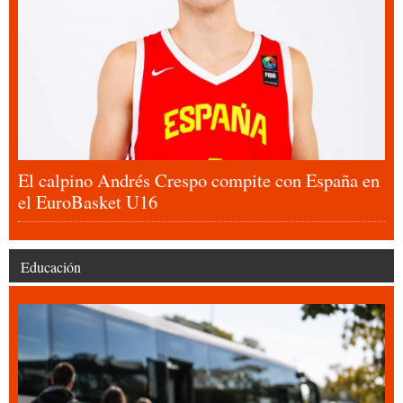
El calpino Andrés Crespo compite con España en
el EuroBasket U16
Educación