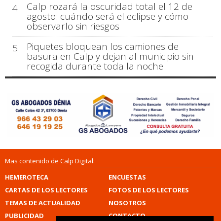
Calp rozará la oscuridad total el 12 de
4
agosto: cuándo será el eclipse y cómo
observarlo sin riesgos
Piquetes bloquean los camiones de
5
basura en Calp y dejan al municipio sin
recogida durante toda la noche
Mas contenido de Calp Digital:
HEMEROTECA
ENCUESTAS
CARTAS DE LOS LECTORES
FOTOS DE LOS LECTORES
TEMAS DE ACTUALIDAD
NOSOTROS
PUBLICIDAD
CONTACTO