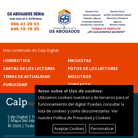
Mas contenido de Calp Digital:
HEMEROTECA
ENCUESTAS
CARTAS DE LOS LECTORES
FOTOS DE LOS LECTORES
TEMAS DE ACTUALIDAD
NOSOTROS
PUBLICIDAD
CONTACTO
Aviso sobre el Uso de cookies:
Utilizamos cookies nuestras y de terceros para el
funcionamiento del digital. Puedes consultar la
lista de cookies y como desconectarlas.
Ver
Calp Digital |
Términos de uso
|
Protección de datos
nuestra Política de Privacidad y Cookies
|
Mapa del sitio
© 2026 | Todos los derechos reservados
Aceptar Cookies
Personalizar