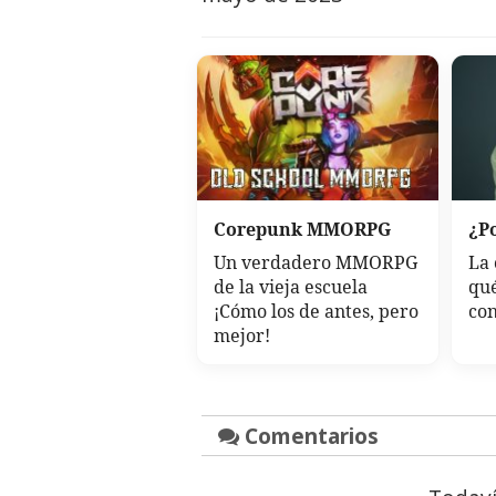
Corepunk MMORPG
¿Po
Un verdadero MMORPG
La 
de la vieja escuela
qué
¡Cómo los de antes, pero
con
mejor!
Comentarios