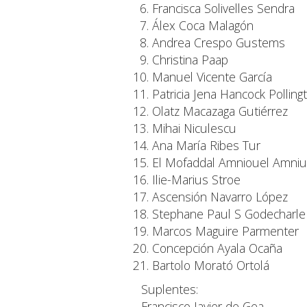
Francisca Solivelles Sendra
Álex Coca Malagón
Andrea Crespo Gustems
Christina Paap
Manuel Vicente García
Patricia Jena Hancock Polling
Olatz Macazaga Gutiérrez
Mihai Niculescu
Ana María Ribes Tur
El Mofaddal Amniouel Amniu
Ilie-Marius Stroe
Ascensión Navarro López
Stephane Paul S Godecharle
Marcos Maguire Parmenter
Concepción Ayala Ocaña
Bartolo Morató Ortolá
Suplentes:
Francisco Javier de Gea