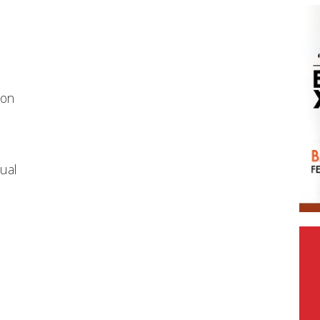
ton
ual