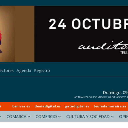
lectores
Agenda
Registro
Domingo, 09
ACTUALIZADA DOMINGO, 09 DE AGOSTO DE
a
benissa.es
deniadigital.es
gatadigital.es
teuladamoraira.es
COMARCA
COMERCIO
CULTURA Y SOCIEDAD
OPI