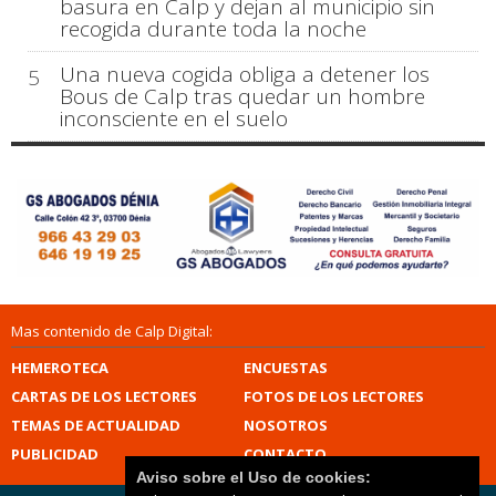
basura en Calp y dejan al municipio sin
recogida durante toda la noche
Una nueva cogida obliga a detener los
5
Bous de Calp tras quedar un hombre
inconsciente en el suelo
Mas contenido de Calp Digital:
HEMEROTECA
ENCUESTAS
CARTAS DE LOS LECTORES
FOTOS DE LOS LECTORES
TEMAS DE ACTUALIDAD
NOSOTROS
PUBLICIDAD
CONTACTO
Aviso sobre el Uso de cookies: