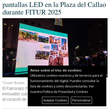
pantallas LED en la Plaza del Callao
durante FITUR 2025
Aviso sobre el Uso de cookies:
Utilizamos cookies nuestras y de terceros para el
funcionamiento del digital. Puedes consultar la
Vicente Bolufer
lista de cookies y como desconectarlas.
Ver
El Patronato Provincial de Turismo ha instalado un
nuestra Política de Privacidad y Cookies
innovador cubo de pantallas LED en la Plaza del Callao, en
el corazón de Madrid, para [...]
Leer más...
Aceptar Cookies
Personalizar