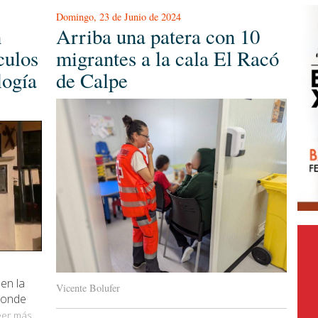
Domingo, 23 de Junio de 2024
n
Arriba una patera con 10
culos
migrantes a la cala El Racó
logía
de Calpe
en la
Vicente Bolufer
 donde
er más...