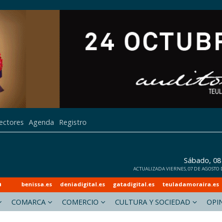
lectores
Agenda
Registro
Sábado, 08
ACTUALIZADA VIERNES, 07 DE AGOSTO DE
a
benissa.es
deniadigital.es
gatadigital.es
teuladamoraira.es
COMARCA
COMERCIO
CULTURA Y SOCIEDAD
OPI