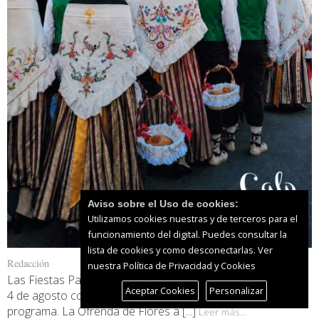
Aviso sobre el Uso de cookies:
Utilizamos cookies nuestras y de terceros para el
funcionamiento del digital. Puedes consultar la
lista de cookies y como desconectarlas.
Ver
Redacción
nuestra Política de Privacidad y Cookies
Las Fiestas Patronales de Calp 2026 continúan este martes
Aceptar Cookies
Personalizar
4 de agosto con una de las jornadas más emotivas del
programa. La Ofrenda de Flores a [...]
Leer más...