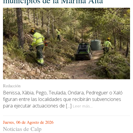
municipios de la Marina Alta
Redacción
Benissa, Xàbia, Pego, Teulada, Ondara, Pedreguer o Xaló
figuran entre las localidades que recibirán subvenciones
para ejecutar actuaciones de [...]
Leer más...
Jueves, 06 de Agosto de 2026
Noticias de Calp