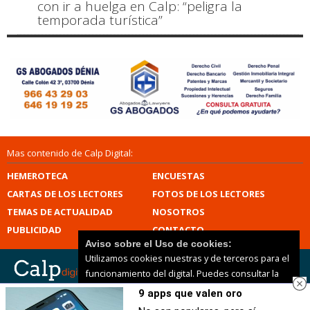
con ir a huelga en Calp: “peligra la
temporada turística”
Mas contenido de Calp Digital:
HEMEROTECA
ENCUESTAS
CARTAS DE LOS LECTORES
FOTOS DE LOS LECTORES
TEMAS DE ACTUALIDAD
NOSOTROS
PUBLICIDAD
CONTACTO
Aviso sobre el Uso de cookies:
Utilizamos cookies nuestras y de terceros para el
funcionamiento del digital. Puedes consultar la
lista de cookies y como desconectarlas.
Ver
9 apps que valen oro
Calp Digital |
Términos de uso
|
Protección de datos
nuestra Política de Privacidad y Cookies