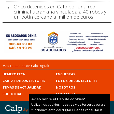
Cinco detenidos en Calp por una red
5
criminal ucraniana vinculada a 40 robos y
un botín cercano al millón de euros
Mas contenido de Calp Digital:
HEMEROTECA
ENCUESTAS
CARTAS DE LOS LECTORES
FOTOS DE LOS LECTORES
TEMAS DE ACTUALIDAD
NOSOTROS
PUBLICIDAD
CONTACTO
Aviso sobre el Uso de cookies:
Utilizamos cookies nuestras y de terceros para el
funcionamiento del digital. Puedes consultar la