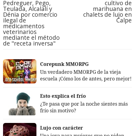
Pedreguer, Pego,
cultivo de
Teulada, Alcalalí y
marihuana en
Dénia por comercio
chalets de lujo en
ilegal de
Calpe
medicamentos
veterinarios
mediante el método
de "receta inversa"
Corepunk MMORPG
Un verdadero MMORPG de la vieja
escuela ¡Cómo los de antes, pero mejor!
Esto explica el frío
¿Te pasa que por la noche sientes más
frío sin motivo?
Lujo con carácter
Una joya para mujeres que no piden