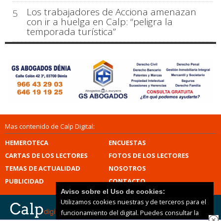
Los trabajadores de Acciona amenazan
5
con ir a huelga en Calp: “peligra la
temporada turística”
Mas contenido de Calp Digital:
HEMEROTECA
ENCUESTAS
CARTAS DE LOS LECTORES
FOTOS DE LOS LECTORES
TEMAS DE ACTUALIDAD
NOSOTROS
PUBLICIDAD
CONTACTO
Aviso sobre el Uso de cookies:
Utilizamos cookies nuestras y de terceros para el
funcionamiento del digital. Puedes consultar la