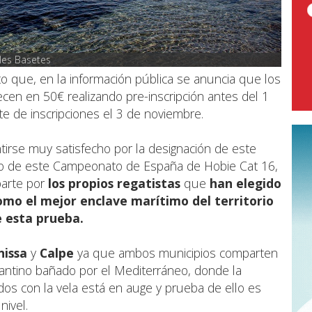
 les Basetes
 que, en la información pública se anuncia que los
ecen en 50€ realizando pre-inscripción antes del 1
te de inscripciones el 3 de noviembre.
irse muy satisfecho por la designación de este
llo de este Campeonato de España de Hobie Cat 16,
parte por
los propios regatistas
que
han elegido
omo el mejor enclave marítimo del territorio
e esta prueba.
issa
y
Calpe
ya que ambos municipios comparten
evantino bañado por el Mediterráneo, donde la
dos con la vela está en auge y prueba de ello es
ivel.