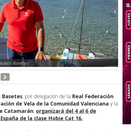
áutico Basetes
s Basetes
, por delegación de la
Real Federación
ación de Vela de la Comunidad Valenciana
y la
ase Catamarán
,
organizará del 4 al 6 de
spaña de la clase Hobie Cat 16.