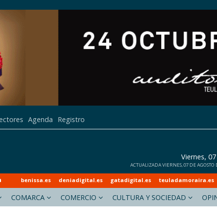
lectores
Agenda
Registro
Viernes, 0
ACTUALIZADA VIERNES, 07 DE AGOSTO DE
a
benissa.es
deniadigital.es
gatadigital.es
teuladamoraira.es
COMARCA
COMERCIO
CULTURA Y SOCIEDAD
OPI