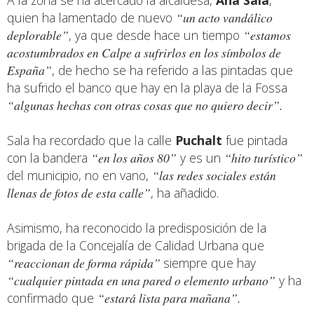
A la zona se ha acercado la alcaldesa,
Ana Sala
,
quien ha lamentado de nuevo
“un acto vandálico
deplorable”
, ya que desde hace un tiempo
“estamos
acostumbrados en Calpe a sufrirlos en los símbolos de
España”
, de hecho se ha referido a las pintadas que
ha sufrido el banco que hay en la playa de la Fossa
“algunas hechas con otras cosas que no quiero decir”.
Sala ha recordado que la calle
Puchalt
fue pintada
con la bandera
“en los años 80”
y es un
“hito turístico”
del municipio, no en vano,
“las redes sociales están
llenas de fotos de esta calle”
, ha añadido.
Asimismo, ha reconocido la predisposición de la
brigada de la Concejalía de Calidad Urbana que
“reaccionan de forma rápida”
siempre que hay
“cualquier pintada en una pared o elemento urbano”
y ha
confirmado que
“estará lista para mañana”.