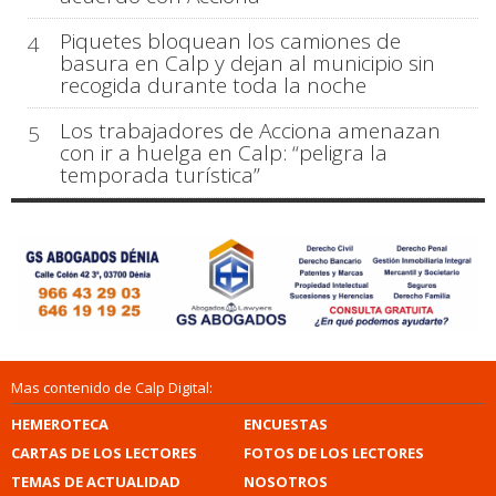
Piquetes bloquean los camiones de
4
basura en Calp y dejan al municipio sin
recogida durante toda la noche
Los trabajadores de Acciona amenazan
5
con ir a huelga en Calp: “peligra la
temporada turística”
Mas contenido de Calp Digital:
HEMEROTECA
ENCUESTAS
CARTAS DE LOS LECTORES
FOTOS DE LOS LECTORES
TEMAS DE ACTUALIDAD
NOSOTROS