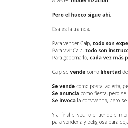
A veces
modernización
.
Pero el hueco sigue ahí.
Esa es la trampa.
Para vender Calp,
todo son expe
Para vivir Calp,
todo son instruc
Para gobernarlo,
cada vez más p
Calp se
vende
como
libertad
de
Se vende
como postal abierta, pe
Se anuncia
como fiesta, pero se 
Se invoca
la convivencia, pero se
Y al final el vecino entiende el me
para venderla y peligrosa para dejar