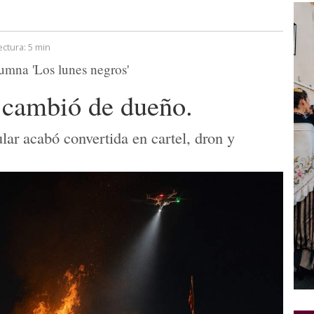
ectura:
5 min
umna 'Los lunes negros'
 cambió de dueño.
ar acabó convertida en cartel, dron y