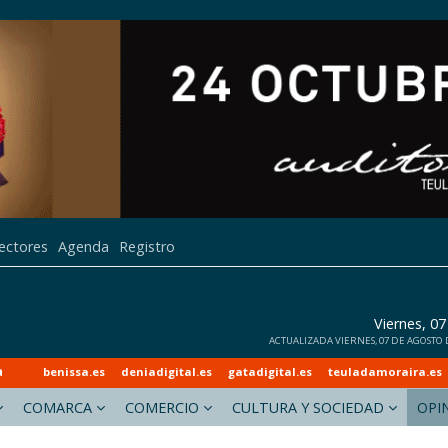
lectores
Agenda
Registro
Viernes, 0
ACTUALIZADA VIERNES, 07 DE AGOSTO DE
a
benissa.es
deniadigital.es
gatadigital.es
teuladamoraira.es
COMARCA
COMERCIO
CULTURA Y SOCIEDAD
OPI