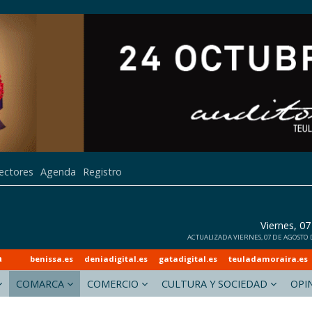
lectores
Agenda
Registro
Viernes, 0
ACTUALIZADA VIERNES, 07 DE AGOSTO DE
a
benissa.es
deniadigital.es
gatadigital.es
teuladamoraira.es
COMARCA
COMERCIO
CULTURA Y SOCIEDAD
OPI