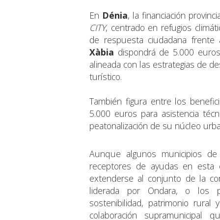
En
Dénia
, la financiación provin
CITY
, centrado en refugios climá
de respuesta ciudadana frente a
Xàbia
dispondrá de 5.000 euros
alineada con las estrategias de des
turístico.
También figura entre los benefic
5.000 euros para asistencia técni
peatonalización de su núcleo urb
Aunque algunos municipios de
receptores de ayudas en esta c
extenderse al conjunto de la com
liderada por Ondara, o los pr
sostenibilidad, patrimonio rural
colaboración supramunicipal q