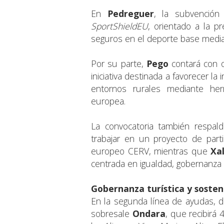
En
Pedreguer
, la subvención
SportShieldEU
, orientado a la p
seguros en el deporte base medi
Por su parte,
Pego
contará con o
iniciativa destinada a favorecer l
entornos rurales mediante herra
europea.
La convocatoria también respa
trabajar en un proyecto de part
europeo CERV, mientras que
Xa
centrada en igualdad, gobernanza par
Gobernanza turística y sosten
En la segunda línea de ayudas, d
sobresale
Ondara
, que recibirá 