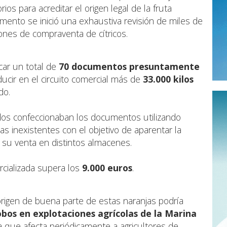
orios para acreditar el origen legal de la fruta
omento se inició una exhaustiva revisión de miles de
nes de compraventa de cítricos.
car un total de
70 documentos presuntamente
oducir en el circuito comercial más de
33.000 kilos
do.
cados confeccionaban los documentos utilizando
as inexistentes con el objetivo de aparentar la
ar su venta en distintos almacenes.
rcializada supera los
9.000 euros
.
 origen de buena parte de estas naranjas podría
obos en explotaciones agrícolas de la Marina
a que afecta periódicamente a agricultores de