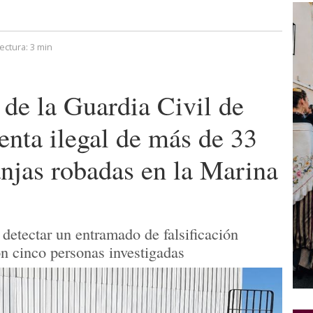
ectura:
3 min
e la Guardia Civil de
enta ilegal de más de 33
anjas robadas en la Marina
 detectar un entramado de falsificación
n cinco personas investigadas