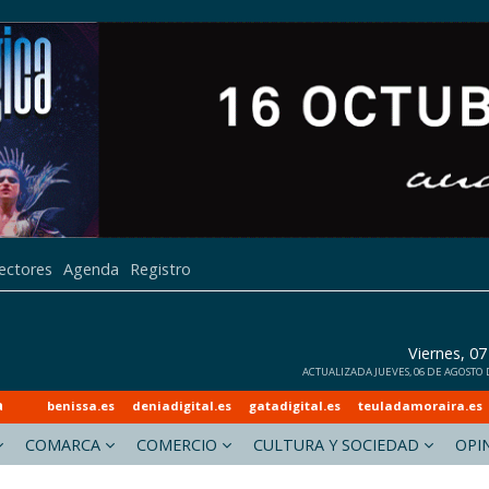
lectores
Agenda
Registro
Viernes, 0
ACTUALIZADA JUEVES, 06 DE AGOSTO D
a
benissa.es
deniadigital.es
gatadigital.es
teuladamoraira.es
COMARCA
COMERCIO
CULTURA Y SOCIEDAD
OPI