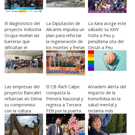
El diagnóstico del
La Diputación de
La Xara acoge este
proyecto Indústria
Alicante impulsa un
sábado su XXIV
Ocupa revelan las
plan para reforzar
Volta a Peu y
barreras que
la regeneración de
penúltima cita del
dificultan el
los montes y frenar
Circuit a Peu
desarrollo del
el riesgo de
Marina Alta
sector en La
incendios
Marina
Las empresas del
El CB Ifach Calpe
Amadem alerta del
proyecto Bancalet
conquista la
impacto de la
refuerzan en Dénia
Primera Nacional y
homofobia en la
su compromiso
regresa a Tercera
salud mental y
con la cultura
FEB por la puerta
reclama más
agroalimentaria de
grande
educación en
la Marina Alta
diversidad