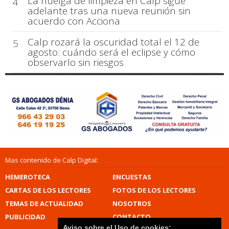
La huelga de limpieza en Calp sigue
4
adelante tras una nueva reunión sin
acuerdo con Acciona
Calp rozará la oscuridad total el 12 de
5
agosto: cuándo será el eclipse y cómo
observarlo sin riesgos
Mas contenido de Calp Digital:
HEMEROTECA
ENCUESTAS
CARTAS DE LOS LECTORES
FOTOS DE LOS LECTORES
TEMAS DE ACTUALIDAD
NOSOTROS
PUBLICIDAD
CONTACTO
Aviso sobre el Uso de cookies: