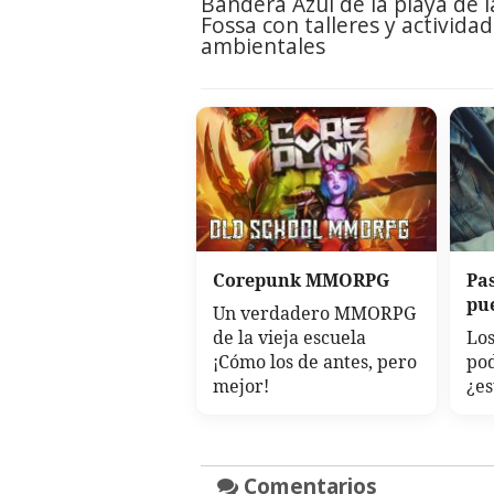
Bandera Azul de la playa de l
Fossa con talleres y activida
ambientales
Corepunk MMORPG
Pa
pu
Un verdadero MMORPG
de la vieja escuela
Los
¡Cómo los de antes, pero
po
mejor!
¿es
Comentarios