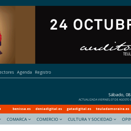
lectores
Agenda
Registro
Sábado, 08
ACTUALIZADA VIERNES, 07 DE AGOSTO DE
a
benissa.es
deniadigital.es
gatadigital.es
teuladamoraira.es
COMARCA
COMERCIO
CULTURA Y SOCIEDAD
OPI