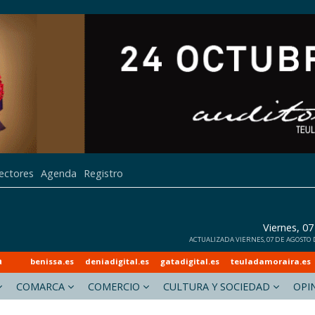
lectores
Agenda
Registro
Viernes, 0
ACTUALIZADA VIERNES, 07 DE AGOSTO DE
a
benissa.es
deniadigital.es
gatadigital.es
teuladamoraira.es
COMARCA
COMERCIO
CULTURA Y SOCIEDAD
OPI