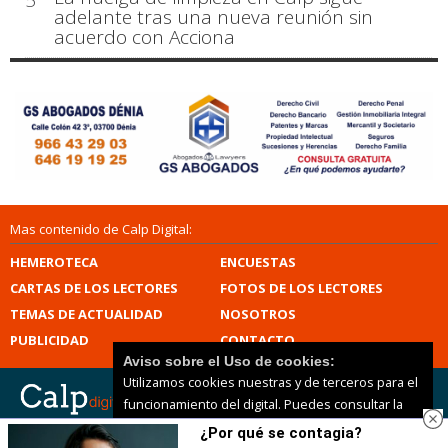
5
adelante tras una nueva reunión sin
acuerdo con Acciona
Mas contenido de Calp Digital:
HEMEROTECA
ENCUESTAS
CARTAS DE LOS LECTORES
FOTOS DE LOS LECTORES
TEMAS DE ACTUALIDAD
NOSOTROS
PUBLICIDAD
CONTACTO
Aviso sobre el Uso de cookies:
Utilizamos cookies nuestras y de terceros para el
funcionamiento del digital. Puedes consultar la
lista de cookies y como desconectarlas.
Ver
¿Por qué se contagia?
Calp Digital |
Términos de uso
|
Protección de datos