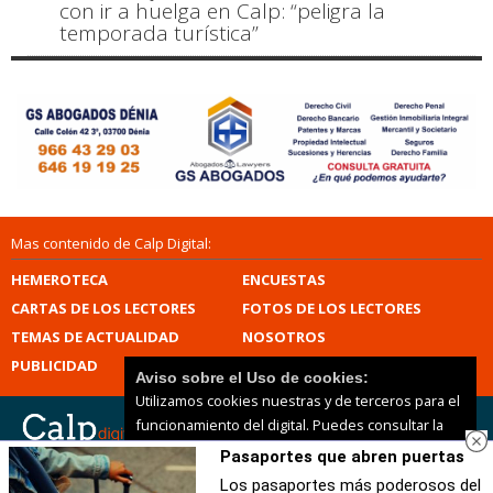
con ir a huelga en Calp: “peligra la
temporada turística”
Mas contenido de Calp Digital:
HEMEROTECA
ENCUESTAS
CARTAS DE LOS LECTORES
FOTOS DE LOS LECTORES
TEMAS DE ACTUALIDAD
NOSOTROS
PUBLICIDAD
CONTACTO
Aviso sobre el Uso de cookies:
Utilizamos cookies nuestras y de terceros para el
funcionamiento del digital. Puedes consultar la
lista de cookies y como desconectarlas.
Ver
Pasaportes que abren puertas
nuestra Política de Privacidad y Cookies
Calp Digital |
Términos de uso
|
Protección de datos
Los pasaportes más poderosos del