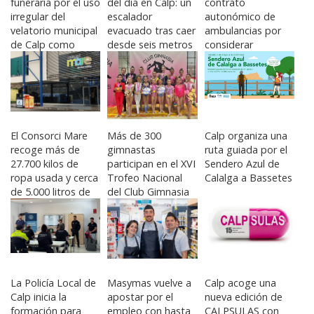
funeraria por el uso
del día en Calp: un
contrato
irregular del
escalador
autonómico de
velatorio municipal
evacuado tras caer
ambulancias por
de Calp como
desde seis metros
considerar
depósito de
en Toix
insuficiente la
cadáveres
dotación prevista
El Consorci Mare
Más de 300
Calp organiza una
recoge más de
gimnastas
ruta guiada por el
27.700 kilos de
participan en el XVI
Sendero Azul de
ropa usada y cerca
Trofeo Nacional
Calalga a Bassetes
de 5.000 litros de
del Club Gimnasia
aceite en solo
Les Marines de
cuatro meses
Calp
La Policía Local de
Masymas vuelve a
Calp acoge una
Calp inicia la
apostar por el
nueva edición de
formación para
empleo con hasta
CALPSULAS con