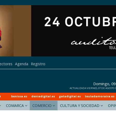
lectores
Agenda
Registro
Domingo, 09
ACTUALIZADA VIERNES, 07 DE AGOSTO DE
a
benissa.es
deniadigital.es
gatadigital.es
teuladamoraira.es
COMARCA
COMERCIO
CULTURA Y SOCIEDAD
OPI