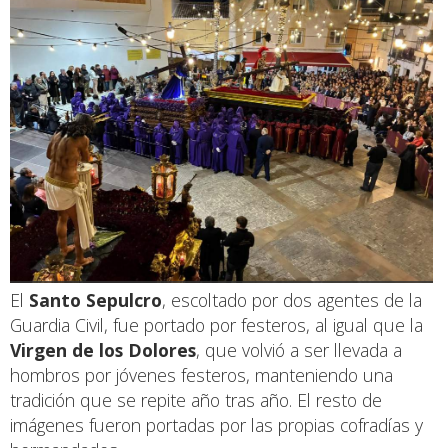
El
Santo Sepulcro
, escoltado por dos agentes de la
Guardia Civil, fue portado por festeros, al igual que la
Virgen de los Dolores
, que volvió a ser llevada a
hombros por jóvenes festeros, manteniendo una
tradición que se repite año tras año. El resto de
imágenes fueron portadas por las propias cofradías y