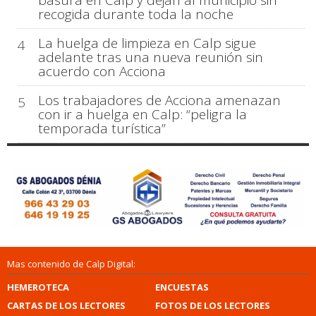
basura en Calp y dejan al municipio sin
recogida durante toda la noche
La huelga de limpieza en Calp sigue
4
adelante tras una nueva reunión sin
acuerdo con Acciona
Los trabajadores de Acciona amenazan
5
con ir a huelga en Calp: “peligra la
temporada turística”
Mas contenido de Calp Digital:
HEMEROTECA
ENCUESTAS
CARTAS DE LOS LECTORES
FOTOS DE LOS LECTORES