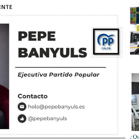
IENTE
.
¿Qu