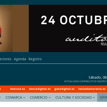
lectores
Agenda
Registro
Sábado, 08
ACTUALIZADA VIERNES, 07 DE AGOSTO DE
a
benissa.es
deniadigital.es
gatadigital.es
teuladamoraira.es
COMARCA
COMERCIO
CULTURA Y SOCIEDAD
OPI