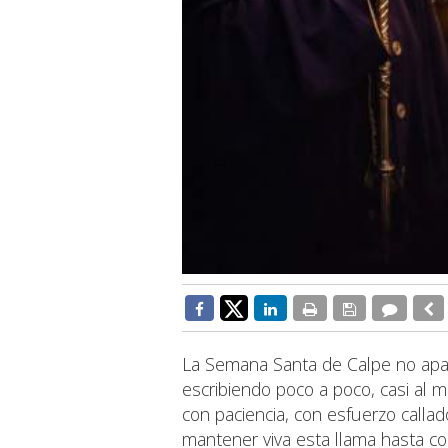
La Semana Santa de Calpe no apare
escribiendo poco a poco, casi al 
con paciencia, con esfuerzo call
mantener viva esta llama hasta con