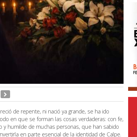
ció de repente, ni nació ya grande, se ha ido
modo en que se forman las cosas verdaderas: con fe,
ado y humilde de muchas personas, que han sabido
vertirla en parte esencial de la identidad de Calpe.