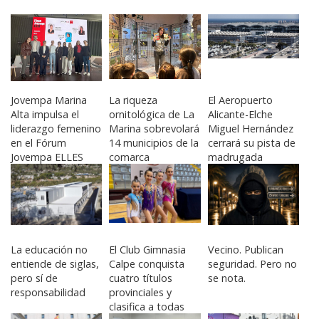
Jovempa Marina
La riqueza
El Aeropuerto
Alta impulsa el
ornitológica de La
Alicante-Elche
liderazgo femenino
Marina sobrevolará
Miguel Hernández
en el Fórum
14 municipios de la
cerrará su pista de
Jovempa ELLES
comarca
madrugada
2026
durante marzo por
obras de mejora
La educación no
El Club Gimnasia
Vecino. Publican
entiende de siglas,
Calpe conquista
seguridad. Pero no
pero sí de
cuatro títulos
se nota.
responsabilidad
provinciales y
clasifica a todas