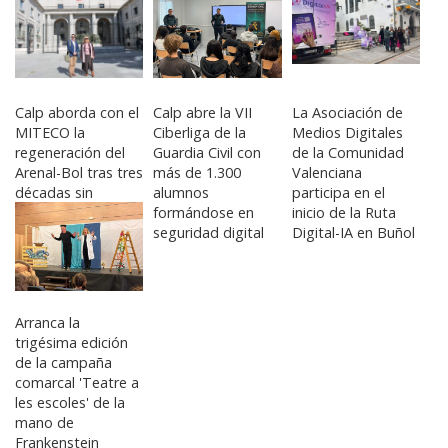
sus gimnastas
para la fase
autonómica
Calp aborda con el
Calp abre la VII
La Asociación de
MITECO la
Ciberliga de la
Medios Digitales
regeneración del
Guardia Civil con
de la Comunidad
Arenal-Bol tras tres
más de 1.300
Valenciana
décadas sin
alumnos
participa en el
actuación integral
formándose en
inicio de la Ruta
seguridad digital
Digital-IA en Buñol
Arranca la
trigésima edición
de la campaña
comarcal 'Teatre a
les escoles' de la
mano de
Frankenstein