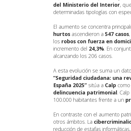
del Ministerio del Interior
, qu
determinadas tipologías con especi
El aumento se concentra principa
hurtos
ascendieron a
547 casos
los
robos con fuerza en domici
incremento del
24,3%
. En conjunt
alcanzando los 206 casos.
A esta evolución se suma un dato 
“Seguridad ciudadana: una rev
España 2025”
sitúa a
Calp
como 
delincuencia patrimonial
. Cal
100.000 habitantes frente a un
p
En contraste con el aumento patr
otros ámbitos. La
cibercriminali
reducción de estafas informáticas,