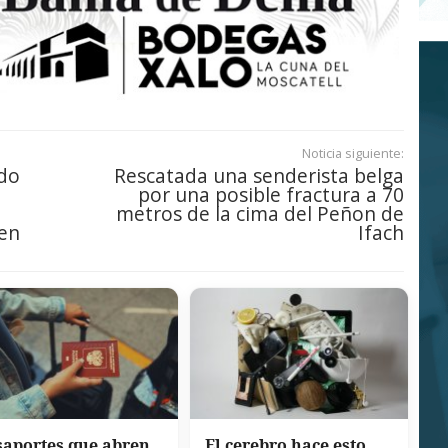
Noticia siguiente:
do
Rescatada una senderista belga
por una posible fractura a 70
metros de la cima del Peñon de
 en
Ifach
saportes que abren
El cerebro hace esto