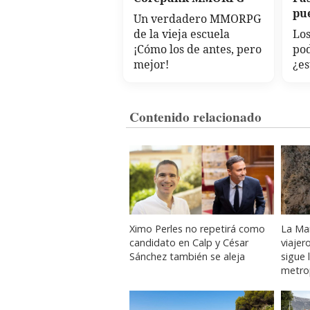
pu
Un verdadero MMORPG
de la vieja escuela
Los
¡Cómo los de antes, pero
po
mejor!
¿es
Contenido relacionado
Ximo Perles no repetirá como
La Mar
candidato en Calp y César
viajer
Sánchez también se aleja
sigue 
metrop