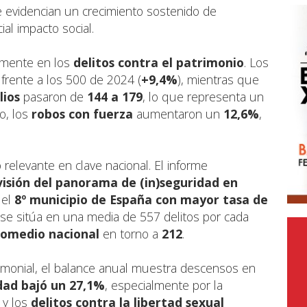
e evidencian un crecimiento sostenido de
al impacto social.
lmente en los
delitos contra el patrimonio
. Los
, frente a los 500 de 2024 (
+9,4%
), mientras que
lios
pasaron de
144 a 179
, lo que representa un
o, los
robos con fuerza
aumentaron un
12,6%
,
relevante en clave nacional. El informe
isión del panorama de (in)seguridad en
el
8º municipio de España con mayor tasa de
p se sitúa en una media de 557 delitos por cada
romedio nacional
en torno a
212
.
imonial, el balance anual muestra descensos en
dad
bajó un
27,1%
, especialmente por la
 y los
delitos contra la libertad sexual