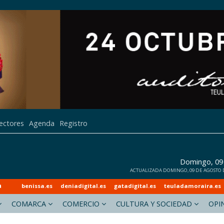
lectores
Agenda
Registro
Domingo, 09
ACTUALIZADA DOMINGO, 09 DE AGOSTO DE
a
benissa.es
deniadigital.es
gatadigital.es
teuladamoraira.es
COMARCA
COMERCIO
CULTURA Y SOCIEDAD
OPI