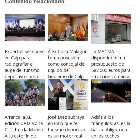
Contenido relacionado
Expertos se reúnen
Álex Coca Malagón
La MACMA
en Calp para
toma posesión
dispondrá de un
radiografiar el
como concejal del
presupuesto de
auge del turismo
Equipo de
587.000 euros para
deportivo como
Gobierno de Calp
su acción comarcal
motor de
este 2026
desestacionalizació
n
Arranca la XL
José Díez subraya
Adiós a los
edición de la Volta
en Calp que “el
triángulos: así es la
Ciclista a la Marina
turismo deportivo
baliza obligatoria
Alta este fin de
es un motor real
en los coches