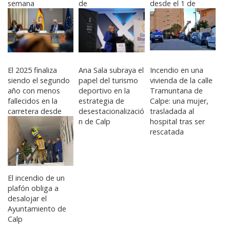
semana
de
desde el 1 de
desestacionalizació
enero de 2026
n”
El 2025 finaliza
Ana Sala subraya el
Incendio en una
siendo el segundo
papel del turismo
vivienda de la calle
año con menos
deportivo en la
Tramuntana de
fallecidos en la
estrategia de
Calpe: una mujer,
carretera desde
desestacionalizació
trasladada al
1960
n de Calp
hospital tras ser
rescatada
El incendio de un
plafón obliga a
desalojar el
Ayuntamiento de
Calp