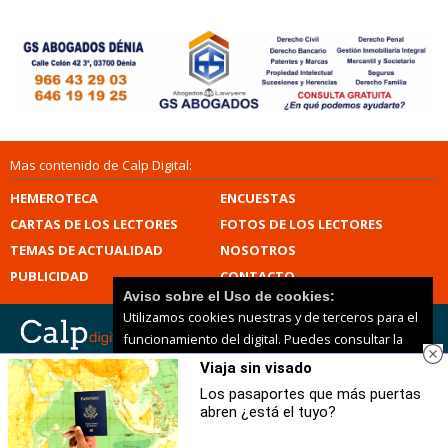
Mas contenido de Calp Digital:
HEMEROTECA
ENCUESTAS
CARTAS DE LOS LECTORES
FOTOS DE LOS LECTORES
TEMAS DE ACTUALIDAD
NOSOTROS
PUBLICIDAD
CONTACTO
Aviso sobre el Uso de cookies:
Utilizamos cookies nuestras y de terceros para el
funcionamiento del digital. Puedes consultar la
lista de cookies y como desconectarlas.
Ver
Viaja sin visado
Calp Digital |
Términos de uso
|
Protección de datos
nuestra Política de Privacidad y Cookies
|
Mapa del sitio
Los pasaportes que más puertas
© 2026 | Todos los derechos reservados
abren ¿está el tuyo?
Aceptar Cookies
Personalizar