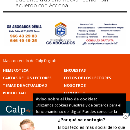
acuerdo con Acciona
Mas contenido de Calp Digital:
HEMEROTECA
ENCUESTAS
CARTAS DE LOS LECTORES
FOTOS DE LOS LECTORES
TEMAS DE ACTUALIDAD
NOSOTROS
PUBLICIDAD
CONTACTO
Aviso sobre el Uso de cookies:
Utilizamos cookies nuestras y de terceros para el
funcionamiento del digital. Puedes consultar la
lista de cookies y como desconectarlas.
Ver
¿Por qué se contagia?
Calp Digital |
Términos de uso
|
Protección de datos
nuestra Política de Privacidad y Cookies
|
Mapa del sitio
El bostezo es más social de lo que