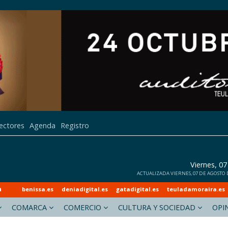
lectores
Agenda
Registro
Viernes, 0
ACTUALIZADA VIERNES, 07 DE AGOSTO DE
a
benissa.es
deniadigital.es
gatadigital.es
teuladamoraira.es
COMARCA
COMERCIO
CULTURA Y SOCIEDAD
OPI