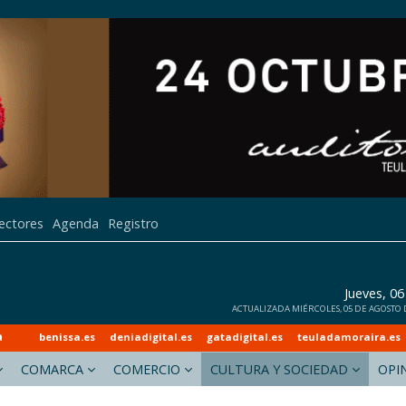
lectores
Agenda
Registro
Jueves, 0
ACTUALIZADA MIÉRCOLES, 05 DE AGOSTO DE
a
benissa.es
deniadigital.es
gatadigital.es
teuladamoraira.es
COMARCA
COMERCIO
CULTURA Y SOCIEDAD
OPI