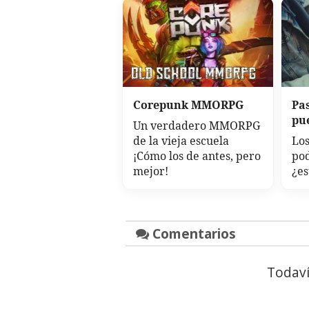
Corepunk MMORPG
Pa
pu
Un verdadero MMORPG
de la vieja escuela
Los
¡Cómo los de antes, pero
po
mejor!
¿es
Comentarios
Todaví