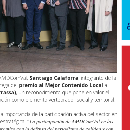
de AMDComVal,
Santiago Calaforra
, integrante de la
trega del
premio al Mejor Contenido Local
a
rrassa)
, un reconocimiento que pone en valor el
ión como elemento vertebrador social y territorial.
la importancia de la participación activa del sector en
 estratégica.
“La participación de AMDComVal en los
omiso con la defensa del periodismo de calidad y con