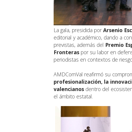
La gala, presidida por
Arsenio Esc
editorial y académico, dando a co
previstas, además del
Premio Esp
Fronteras
por su labor en defens
periodistas en contextos de riesgo
AMDComVal reafirmó su compromi
profesionalización, la innovac
valencianos
dentro del ecosiste
el ámbito estatal.