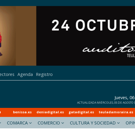
lectores
Agenda
Registro
Jueves, 0
ACTUALIZADA MIÉRCOLES, 05 DE AGOSTO DE
a
benissa.es
deniadigital.es
gatadigital.es
teuladamoraira.es
COMARCA
COMERCIO
CULTURA Y SOCIEDAD
OPI