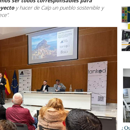
mos ser todos corresponsables para
oyecto
y hacer de Calp un pueblo sostenible y
ece”
.
¿Qu