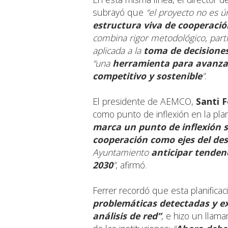
subrayó que
“el proyecto no es 
estructura viva de cooperació
combina rigor metodológico, parti
aplicada a la
toma de decisione
“una
herramienta para avanza
competitivo y sostenible
”
.
El presidente de AEMCO,
Santi F
como punto de inflexión en la plan
marca un punto de inflexión si
cooperación como ejes del des
Ayuntamiento
anticipar tenden
2030
”
, afirmó.
Ferrer recordó que esta planificac
problemáticas detectadas y ex
análisis de red”
, e hizo un llam