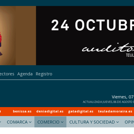
lectores
Agenda
Registro
Viernes, 0
ACTUALIZADA JUEVES, 06 DE AGOSTO D
a
benissa.es
deniadigital.es
gatadigital.es
teuladamoraira.es
COMARCA
COMERCIO
CULTURA Y SOCIEDAD
OPI