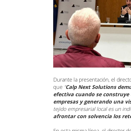
Durante la presentación, el direct
que
“
Calp Next Solutions demue
efectiva cuando se construye d
empresas y generando una vi
tejido empresarial local es un ind
afrontar con solvencia los re
En esta misma línea, el director d