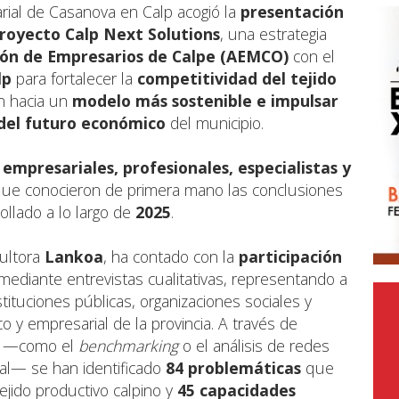
ial de Casanova en Calp acogió la
presentación
 proyecto
Calp Next Solutions
, una estrategia
ión de Empresarios de Calpe (AEMCO)
con el
lp
para fortalecer la
competitividad del tejido
ión hacia un
modelo más sostenible e impulsar
 del futuro económico
del municipio.
mpresariales, profesionales, especialistas y
que conocieron de primera mano las conclusiones
rollado a lo largo de
2025
.
sultora
Lankoa
, ha contado con la
participación
ediante entrevistas cualitativas, representando a
tituciones públicas, organizaciones sociales y
 y empresarial de la provincia. A través de
—como el
benchmarking
o el análisis de redes
ial— se han identificado
84 problemáticas
que
tejido productivo calpino y
45 capacidades