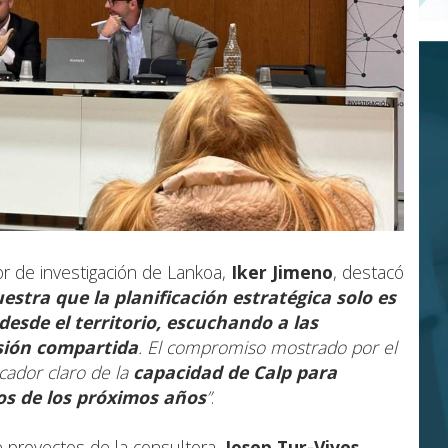
or de investigación de Lankoa,
Iker Jimeno
, destacó
stra que la planificación estratégica solo es
esde el territorio, escuchando a las
sión compartida
. El compromiso mostrado por el
icador claro de la
capacidad de Calp para
tos de los próximos años
”
.
e proyectos de la consultora,
Josep Tur-Vives
,