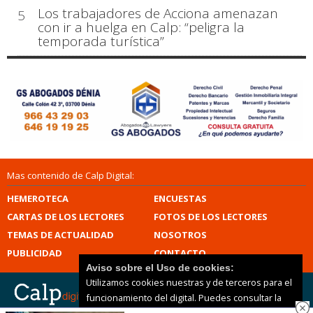
Los trabajadores de Acciona amenazan
5
con ir a huelga en Calp: “peligra la
temporada turística”
Mas contenido de Calp Digital:
HEMEROTECA
ENCUESTAS
CARTAS DE LOS LECTORES
FOTOS DE LOS LECTORES
TEMAS DE ACTUALIDAD
NOSOTROS
PUBLICIDAD
CONTACTO
Aviso sobre el Uso de cookies:
Utilizamos cookies nuestras y de terceros para el
funcionamiento del digital. Puedes consultar la