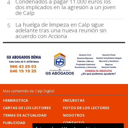
Condenados a pagar 11.000 euros los
4
dos implicados en la agresión a un joven
de Calp
La huelga de limpieza en Calp sigue
5
adelante tras una nueva reunión sin
acuerdo con Acciona
Mas contenido de Calp Digital:
HEMEROTECA
ENCUESTAS
CARTAS DE LOS LECTORES
FOTOS DE LOS LECTORES
TEMAS DE ACTUALIDAD
NOSOTROS
PUBLICIDAD
CONTACTO