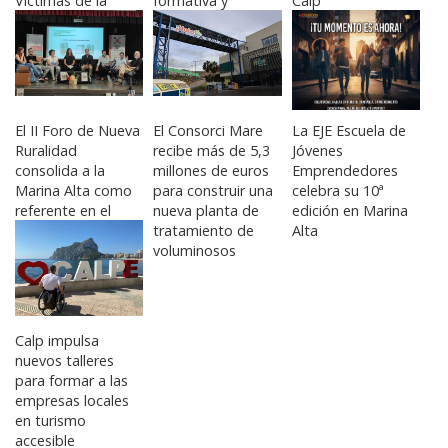
Víctimas de la
formativa y
Calp
DANA en la
solidaria en
Comunitat
Fontilles
Valenciana
El II Foro de Nueva
El Consorci Mare
La EJE Escuela de
Ruralidad
recibe más de 5,3
Jóvenes
consolida a la
millones de euros
Emprendedores
Marina Alta como
para construir una
celebra su 10ª
referente en el
nueva planta de
edición en Marina
impulso de un
tratamiento de
Alta
modelo rural
voluminosos
sostenible e
inclusivo
Calp impulsa
nuevos talleres
para formar a las
empresas locales
en turismo
accesible