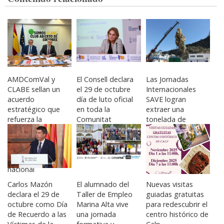
AMDComVal y
El Consell declara
Las Jornadas
CLABE sellan un
el 29 de octubre
Internacionales
acuerdo
día de luto oficial
SAVE logran
estratégico que
en toda la
extraer una
refuerza la
Comunitat
tonelada de
representación de
Valenciana por las
residuos marinos
los medios
229 víctimas de la
en el Brut d’Ifac de
digitales
DANA
Calp
valencianos a nivel
nacional
Carlos Mazón
El alumnado del
Nuevas visitas
declara el 29 de
Taller de Empleo
guiadas gratuitas
octubre como Día
Marina Alta vive
para redescubrir el
de Recuerdo a las
una jornada
centro histórico de