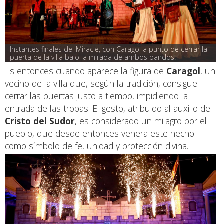
Instantes finales del Miracle, con Caragol a punto de cerrar la 
puerta de la villa bajo la mirada de ambos bandos.
Es entonces cuando aparece la figura de
Caragol
, un
vecino de la villa que, según la tradición, consigue
cerrar las puertas justo a tiempo, impidiendo la
entrada de las tropas. El gesto, atribuido al auxilio del
Cristo del Sudor
, es considerado un milagro por el
pueblo, que desde entonces venera este hecho
como símbolo de fe, unidad y protección divina.