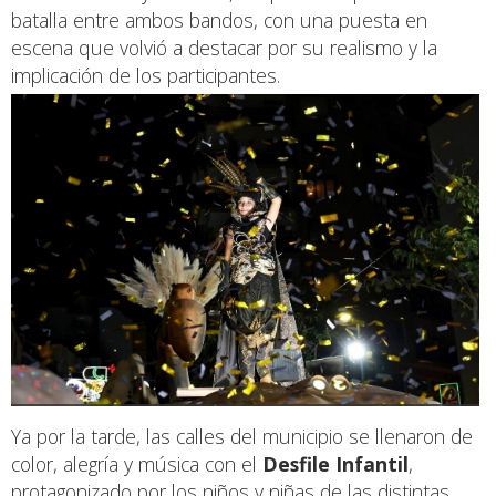
batalla entre ambos bandos, con una puesta en
escena que volvió a destacar por su realismo y la
implicación de los participantes.
Ya por la tarde, las calles del municipio se llenaron de
color, alegría y música con el
Desfile Infantil
,
protagonizado por los niños y niñas de las distintas