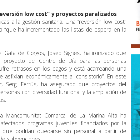
“reversión low cost” y proyectos paralizados
cas a la gestión sanitaria. Una “reversión low cost”
ada “que ha incrementado las listas de espera en la
de Gata de Gorgos, Josep Signes, ha ironizado que
 proyecto del Centro de Día para las personas
fre retrasos en los pagos y está acarreando una
ue asfixian económicamente al consistorio”. En este
er, Sergi Ferrús, ha asegurado que proyectos del
ersonas con diversidad funcional y la ampliación de
os.
 la Mancomunitat Comarcal de La Marina Alta ha
fectados programas juveniles financiados por la
e, que podrían quedarse sin personal a partir de
 de subvenciones.