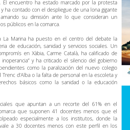
ico. El encuentro ha estado marcado por la protesta
 y ha contado con el despliegue de una lona gigante
reclamando su dimisión ante lo que consideran un
ios públicos en la comarca.
en La Marina ha puesto en el centro del debate la
eria de educación, sanidad y servicios sociales. Un
Compromís en Xàbia, Carme Català, ha calificado de
inoperancia” y ha criticado el silencio del gobierno
pendientes como la paralización del nuevo colegio
l Trenc d’Alba o la falta de personal en la escoleta y
“derechos básicos como la sanidad o la educación
iciales que apuntan a un recorte del 61% en el
 comarca que suponen 41 docentes menos que el
golpeado especialmente a los institutos, donde la
ivale a 30 docentes menos con este perfil en los