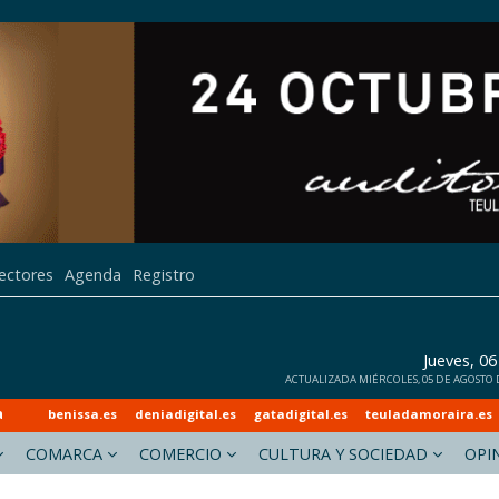
lectores
Agenda
Registro
Jueves, 0
ACTUALIZADA MIÉRCOLES, 05 DE AGOSTO DE
a
benissa.es
deniadigital.es
gatadigital.es
teuladamoraira.es
COMARCA
COMERCIO
CULTURA Y SOCIEDAD
OPI