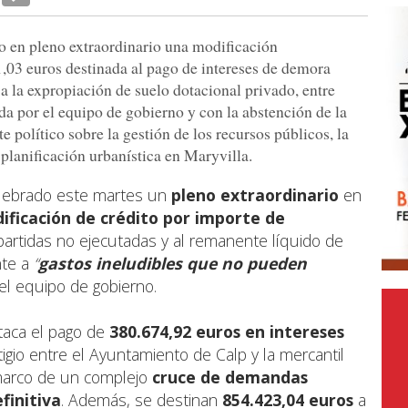
 en pleno extraordinario una modificación
1,03 euros destinada al pago de intereses de demora
 a la expropiación de suelo dotacional privado, entre
a por el equipo de gobierno y con la abstención de la
e político sobre la gestión de los recursos públicos, la
 planificación urbanística en Maryvilla.
lebrado este martes un
pleno extraordinario
en
ificación de crédito por importe de
 partidas no ejecutadas y al remanente líquido de
nte a
“
gastos ineludibles
que no pueden
el equipo de gobierno.
taca el pago de
380.674,92 euros en intereses
tigio entre el Ayuntamiento de Calp y la mercantil
 marco de un complejo
cruce de demandas
efinitiva
. Además, se destinan
854.423,04 euros
a