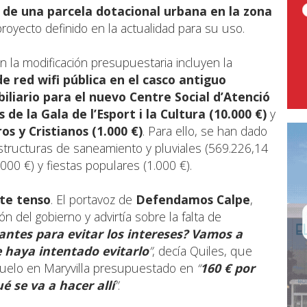
o de una parcela dotacional urbana en la zona
proyecto definido en la actualidad para su uso.
 la modificación presupuestaria incluyen la
de red wifi pública en el casco antiguo
liario para el nuevo Centre Social d’Atenció
 de la Gala de l’Esport i la Cultura (10.000 €)
y
s y Cristianos (1.000 €)
. Para ello, se han dado
estructuras de saneamiento y pluviales (569.226,14
000 €) y fiestas populares (1.000 €).
te tenso
. El portavoz de
Defendamos Calpe
,
ón del gobierno y advirtía sobre la falta de
antes para evitar los intereses? Vamos a
e haya intentado evitarlo
”
, decía Quiles, que
 suelo en Maryvilla presupuestado en
“
160 € por
 se va a hacer allí
”
.