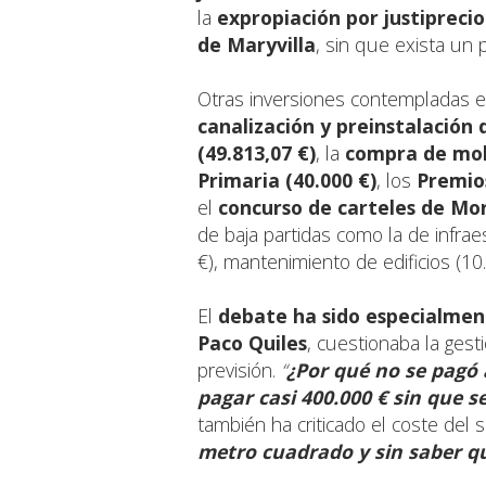
la
expropiación por justipreci
de Maryvilla
, sin que exista un 
Otras inversiones contempladas en
canalización y preinstalación 
(49.813,07 €)
, la
compra de mobi
Primaria (40.000 €)
, los
Premios
el
concurso de carteles de Moro
de baja partidas como la de infra
€), mantenimiento de edificios (10.
El
debate ha sido especialmen
Paco Quiles
, cuestionaba la gesti
previsión.
“
¿Por qué no se pagó 
pagar casi 400.000 € sin que s
también ha criticado el coste del
metro cuadrado y sin saber qué