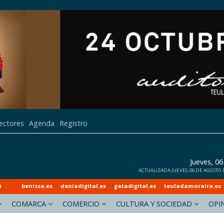
lectores
Agenda
Registro
Jueves, 0
ACTUALIZADA JUEVES, 06 DE AGOSTO D
a
benissa.es
deniadigital.es
gatadigital.es
teuladamoraira.es
COMARCA
COMERCIO
CULTURA Y SOCIEDAD
OPI