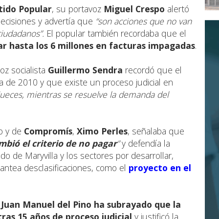
tido Popular
, su portavoz
Miguel Crespo
alertó
ecisiones y advertía que
“son acciones que no van
ciudadanos”.
El popular también recordaba que el
ar hasta los 6 millones en facturas impagadas
.
oz socialista
Guillermo Sendra
recordó que el
ta de 2010 y que existe un proceso judicial en
jueces, mientras se resuelve la demanda del
no y de
Compromís
,
Ximo Perles
, señalaba que
mbió el criterio de no pagar
”
y defendía la
do de Maryvilla y los sectores por desarrollar,
antea desclasificaciones, como el
proyecto en el
z
Juan Manuel del Pino ha subrayado que la
tras 15 años de proceso judicial
y justificó la