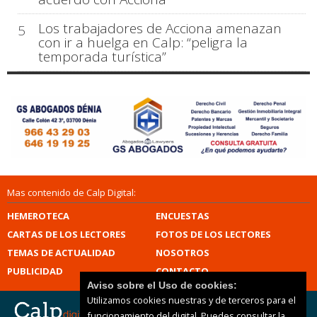
Los trabajadores de Acciona amenazan
5
con ir a huelga en Calp: “peligra la
temporada turística”
Mas contenido de Calp Digital:
HEMEROTECA
ENCUESTAS
CARTAS DE LOS LECTORES
FOTOS DE LOS LECTORES
TEMAS DE ACTUALIDAD
NOSOTROS
PUBLICIDAD
CONTACTO
Aviso sobre el Uso de cookies:
Utilizamos cookies nuestras y de terceros para el
funcionamiento del digital. Puedes consultar la