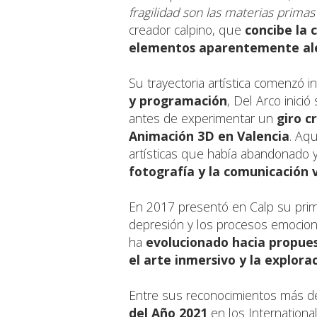
fragilidad son las materias prima
creador calpino, que
concibe la 
elementos aparentemente al
Su trayectoria artística comenzó i
y programación
, Del Arco inici
antes de experimentar un
giro c
Animación 3D en Valencia
. Aq
artísticas que había abandonado 
fotografía y la comunicación v
En 2017 presentó en Calp su prime
depresión y los procesos emociona
ha
evolucionado hacia propues
el arte inmersivo y la explora
Entre sus reconocimientos más de
del Año 2021
en los Internation