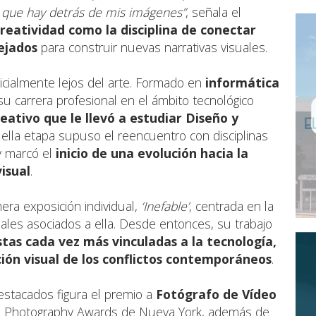
s que hay detrás de mis imágenes”
, señala el
creatividad como la disciplina de conectar
ejados
para construir nuevas narrativas visuales.
nicialmente lejos del arte. Formado en
informática
ó su carrera profesional en el ámbito tecnológico
reativo que le llevó a estudiar
Diseño y
uella etapa supuso el reencuentro con disciplinas
y marcó el
inicio de una evolución hacia la
isual
.
ra exposición individual,
‘Inefable’
, centrada en la
les asociados a ella. Desde entonces, su trabajo
tas cada vez más vinculadas a la
tecnología,
ción visual de los conflictos contemporáneos
.
stacados figura el premio a
Fotógrafo de Vídeo
al Photography Awards de Nueva York, además de