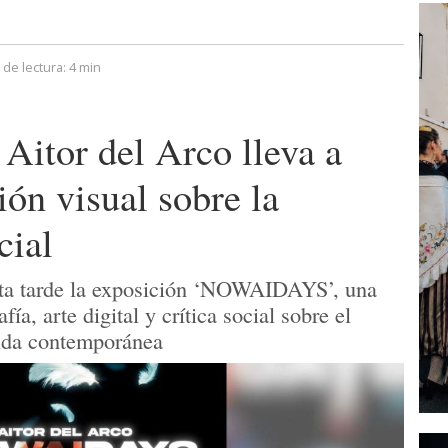
de lectura:
4 min
o Aitor del Arco lleva a
ión visual sobre la
cial
esta tarde la exposición ‘NOWAIDAYS’, una
a, arte digital y crítica social sobre el
vida contemporánea