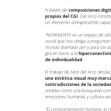
A través de
composiciones digita
propios del CGI
, Del Arco const
un elemento omnipresente capaz 
“NOWAIDAYS es un espejo de silici
social que nos obliga a pregunta
mundo diseñado por y para los da
gira en torno a la
hiperconectivi
de individualidad
.
El trabajo de Aitor del Arco dest
una
estética visual muy marc
contradicciones de la socieda
creativo como una búsqueda cons
emociones humanas y cultura vis
“El comportamiento humano, la me