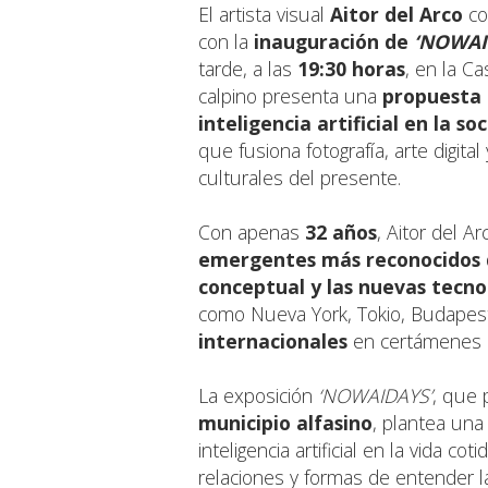
El artista visual
Aitor del Arco
co
con la
inauguración de
‘NOWAI
tarde, a las
19:30 horas
, en la C
calpino presenta una
propuesta 
inteligencia artificial en la s
que fusiona fotografía, arte digita
culturales del presente.
Con apenas
32 años
, Aitor del A
emergentes más reconocidos de
conceptual y las nuevas tecno
como Nueva York, Tokio, Budapes
internacionales
en certámenes es
La exposición
‘NOWAIDAYS’
, que 
municipio alfasino
, plantea una 
inteligencia artificial en la vida c
relaciones y formas de entender la