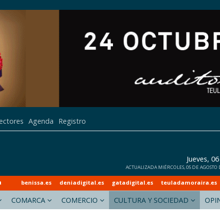
lectores
Agenda
Registro
Jueves, 0
ACTUALIZADA MIÉRCOLES, 05 DE AGOSTO DE
a
benissa.es
deniadigital.es
gatadigital.es
teuladamoraira.es
COMARCA
COMERCIO
CULTURA Y SOCIEDAD
OPI