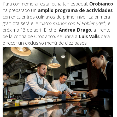
Para conmemorar esta fecha tan especial,
Orobianco
ha preparado un
amplio programa de actividades
con encuentros culinarios de primer nivel. La primera
gran cita será el *
cuatro manos con El Poblet (2
)**, el
próximo 13 de abril. El chef
Andrea Drago
, al frente
de la cocina de Orobianco, se unirá a
Luis Valls
para
ofrecer un exclusivo menú de diez pases.